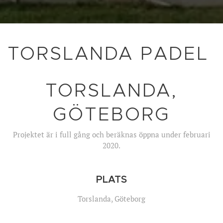
TORSLANDA PADEL
TORSLANDA,
GÖTEBORG
Projektet är i full gång och beräknas öppna under februari
2020.
PLATS
Torslanda, Göteborg