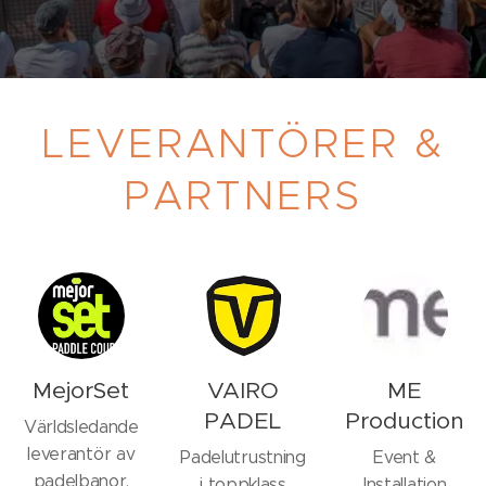
LEVERANTÖRER &
PARTNERS
MejorSet
VAIRO
ME
PADEL
Production
Världsledande
leverantör av
Padelutrustning
Event &
padelbanor.
i toppklass
Installation